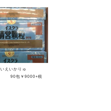
せいえいかりゅ
0包￥9000+税
税