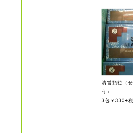
清営顆粒（
う） 9
3包￥330+