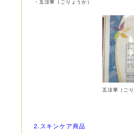
・五涼華（ごりょうか）
五涼華（ごり
2.スキンケア商品