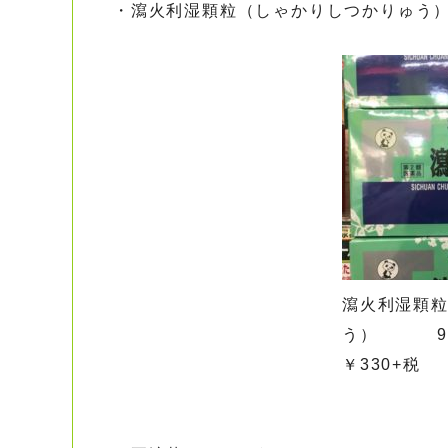
・瀉火利湿顆粒（しゃかりしつかりゅ
瀉火利湿顆
う） 90包
￥330+税