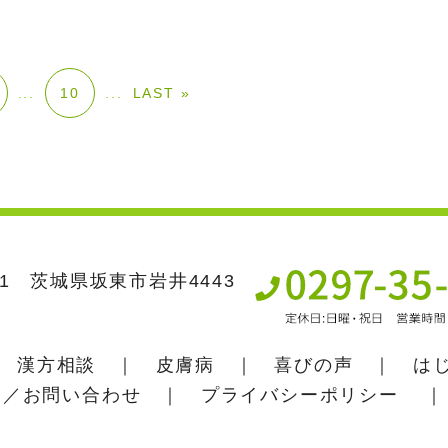
...
...
LAST »
10
631 茨城県坂東市岩井4443
｜
漢方相談
｜
皮膚病
｜
喜びの声
｜
は
約／お問い合わせ
｜
プライバシーポリシー