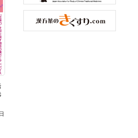
活
先
0日