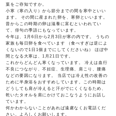
葉をご存知ですか。
小寒（寒の入り）から節分までの間を寒中といい
ます。 その間に産まれた卵を、寒卵といいます。
昔からこの時期の卵は滋養に富むといわれてい
て、俳句の季語にもなっています。
今年は、1月6日から2月3日が寒の内です。 うちの
家族も毎日卵を食べています （食べすぎは逆によ
くないので1日1個までにしてくださいね） ほぼ中
間となる大寒は、1月21日です。
これからどんどん寒くなっています。 冷えは血行
不良につながり、不妊症、生理痛、肩こり、腰痛
などの要因になります。 当店では冷え性の改善の
ために半身浴をおすすめしています。この時期は
どうしても肩が冷えると汗がでにくくなるため、
乾いたタオルを肩にかけておこなうようにお話し
ています。
何かわからないことがあれば遠慮なくお電話くだ
さい。よろしくお願いします。