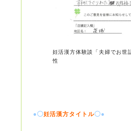
妊活漢方体験談「夫婦でお世
性
●◯
妊活漢方タイトル
◯●