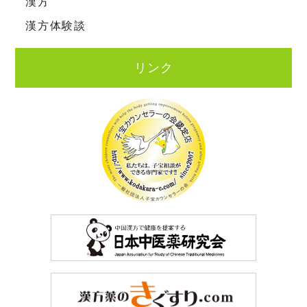
漢方
漢方体験談
リンク