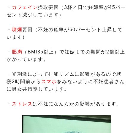
・
カフェイン
摂取要因（3杯／日で妊娠率が45パー
セント減少しています）
・
喫煙
要因（不妊の確率が60パーセント上昇して
います）
・
肥満
（BMI35以上）で妊娠までの期間が2倍以上
かかっています。
・光刺激によって排卵リズムに影響があるので就
寝2時間前から
スマホ
をみないように不妊患者さん
に男女共指導しています。
・
ストレス
は不妊になんらかの影響があります。