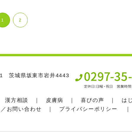
1
2
631 茨城県坂東市岩井4443
｜
漢方相談
｜
皮膚病
｜
喜びの声
｜
は
約／お問い合わせ
｜
プライバシーポリシー