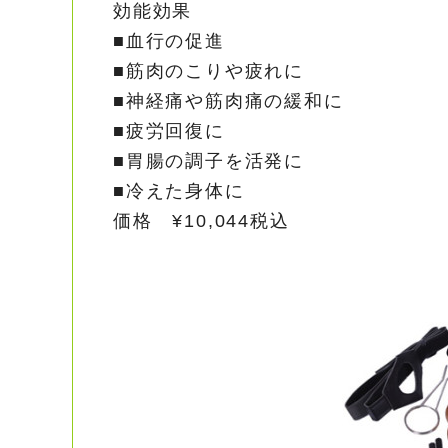
効能効果
■血行の促進
■筋肉のこりや疲れに
■神経痛や筋肉痛の緩和に
■疲労回復に
■胃腸の調子を活発に
■冷えた身体に
価格 ¥10,044税込