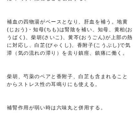
補血の四物湯がベースとなり、肝血を補う。地黄
(じおう)・知母(ちも)は腎陰を補い、知母、黄柏(お
うばく)、柴胡(さいこ)、黄芩(おうごん)が上部の熱
に対応し、白芷(びゃくし)、香附子(こうぶし)で気
滞（気の流れの滞り）を去り鎮痙、鎮痛に働く。
柴胡、芍薬のペアと香附子、白芷も含まれること
からストレス性の耳鳴りにも使える。
補腎作用が弱い時は六味丸と併用する。