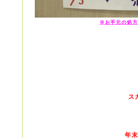
※お手元の処方
ス
年