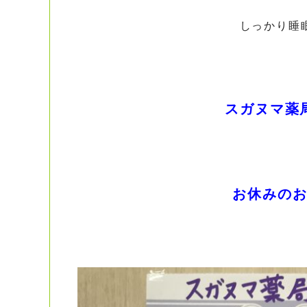
しっかり睡
スガヌマ薬
お休みの