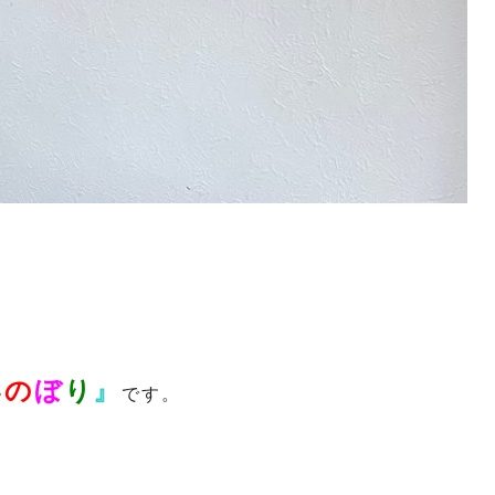
い
の
ぼ
り
』
です。