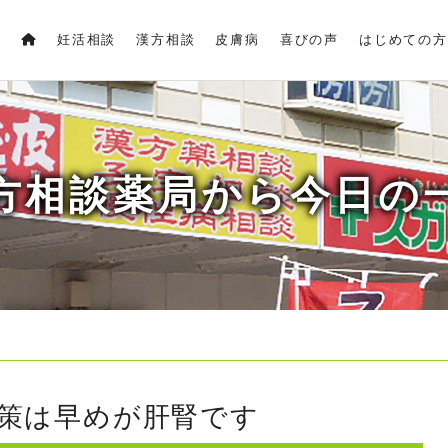
妊活相談
漢方相談
皮膚病
喜びの声
はじめての方
方相談薬局から今日の
対策は早めが肝腎です