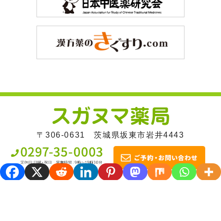
〒306-0631 茨城県坂東市岩井4443
HOME
｜
子宝相談
｜
漢方相談
｜
皮膚病
｜
喜
びの声
｜
はじめての方へ
｜
店舗紹介
スタッフブログ
｜
ご予約／お問い合わせ
｜
プライバ
シーポリシー
｜
リンク
｜
サイトマップ