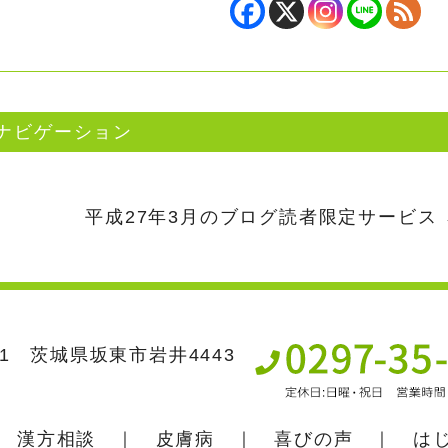
ナビゲーション
平成27年3月のブログ読者限定サービス
631 茨城県坂東市岩井4443
｜
漢方相談
｜
皮膚病
｜
喜びの声
｜
は