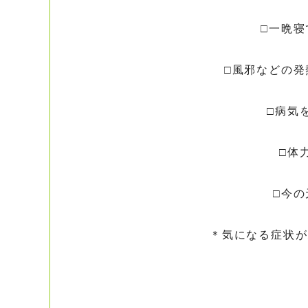
□一晩
□風邪などの
□病気
□体
□今
＊気になる症状が