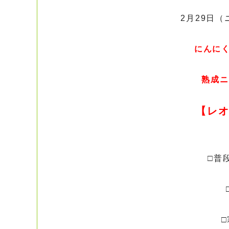
2月29日（
にんに
熟成ニ
【レ
□普