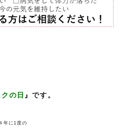
ニクの日
』です。
４年に1度の