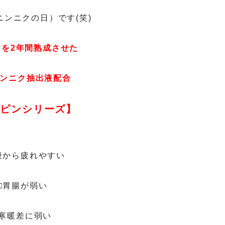
ニンニクの日）です(笑)
くを2年間熟成させた
ンニク抽出液配合
オピンシリーズ】
段から疲れやすい
□胃腸が弱い
□寒暖差に弱い