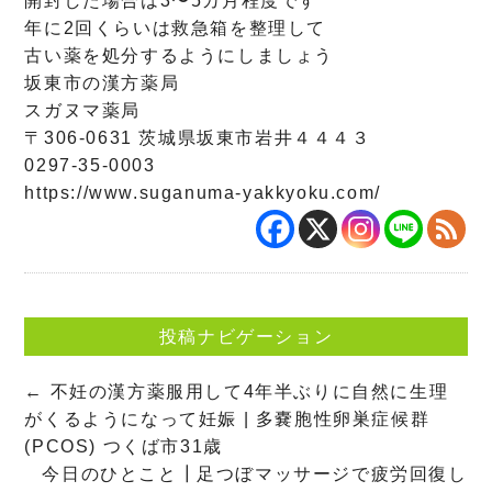
開封した場合は3〜5カ月程度です
年に2回くらいは救急箱を整理して
古い薬を処分するようにしましょう
坂東市の漢方薬局
スガヌマ薬局
〒306-0631 茨城県坂東市岩井４４４３
0297-35-0003
https://www.suganuma-yakkyoku.com/
投稿ナビゲーション
←
不妊の漢方薬服用して4年半ぶりに自然に生理
がくるようになって妊娠 | 多嚢胞性卵巣症候群
(PCOS) つくば市31歳
今日のひとこと┃足つぼマッサージで疲労回復し