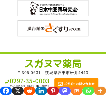
〒306-0631 茨城県坂東市岩井4443
HOME
｜
子宝相談
｜
漢方相談
｜
皮膚病
｜
喜
びの声
｜
はじめての方へ
｜
店舗紹介